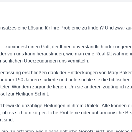
en Ansatzes eine Lösung für Ihre Probleme zu finden? Und zwar a
 – zumindest einen Gott, der Ihnen unverständlich oder ungerec
Jeder von uns kann herausfinden, wie man eine Realität wahrneh
nschlichen Überzeugungen uns vermitteln.
lterfassung erschließen dank der Entdeckungen von Mary Baker 
or über 150 Jahren studierte und untersuchte sie die biblischen
chteten Wundern zugrunde liegen. Um sie anderen zugänglich zu 
el zur Heiligen Schrift.
und bewirkte unzählige Heilungen in ihrem Umfeld. Alle können 
ob es sich um körper- liche Probleme oder unharmonische Bez
t sind.
h ein, zu erfahren, wie dieses göttliche Gesetz wirkt und welch