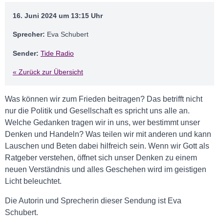
16. Juni 2024 um 13:15 Uhr
Sprecher:
Eva Schubert
Sender:
Tide Radio
« Zurück zur Übersicht
Was können wir
zum
Frieden
beitragen
?
D
as
betrifft
nicht
nur die Polit
i
k
un
d Gesellsch
a
ft
es spricht uns alle an.
Welche Gedanken tragen
wir in uns
,
wer bestimmt unser
Denken und
Handeln? W
as
teilen wir mit anderen
und kann
Lauschen und Beten dabei hilfreich sein
.
Wenn wir Gott als
Ratgeber verstehen, öffnet sich
unser Denken
zu
eine
m
neuen Verständnis
und
alles Geschehen
wird
im
geistigen
Licht beleuchtet
.
Die Autorin und Sprecherin dieser Sendung ist Eva
Schubert.